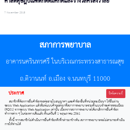
ศาสตดุษฎีบัณฑิตกิตติมศักดิ์และรางวัลศรีสังวาลย์
7 November 2018
สภาการพยาบาล
อาคารนครินทรศรี ในบริเวณกระทรวงสาธารณสุข
ถ.ติวานนท์ อ.เมือง จ.นนทบุรี 11000
ประกาศ
โทรศัพท์ 02-596-7500 โทรสาร 0-2589-7121 E-mail :
ปิดข้อความนี้
สมาชิกที่ต้องการยื่นคำร้องขอต่ออายุใบอนุญาตฯ และคำร้องอื่นที่หน่วยทะเบียนฯ ให้ยื่นผ่าน
center@tnmc.or.th
ระบบ Web Application แล้วพิมพ์แบบคำขอส่งมาที่สภาการพยาบาลรวมทั้งแบบชำระค่าธรรมเนียม
(RQ01) จากระบบ Web Application เท่านั้น เนื่องจากสภาการพยาบาลได้ยกเลิกการยื่นคำร้อง
ทำการต่าง ๆ ในช่องทางเดิมแล้ว ตั้งแต่วันที่ 1 พฤษภาคม 2561
All right reserved by www.tnmc.or.th
ทั้งนี้ หากสมาชิกไม่ดำเนินการยื่นคำร้องดังที่กล่าวมาข้างต้น สภาการพยาบาลจะไม่สามารถดำเนิน
การให้ท่านได้