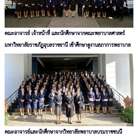
คณะอาจารย์ เจ้าหน้าที่ และนักศึกษาจากคณะพยาบาลศาสตร์
มหาวิทยาลัยราชภัฏอุบลราชธานี เข้าศึกษาดูงานสภาการพยาบาล
คณะอาจารย์และนักศึกษาจากวิทยาลัยพยาบาลบรมราชชนนี