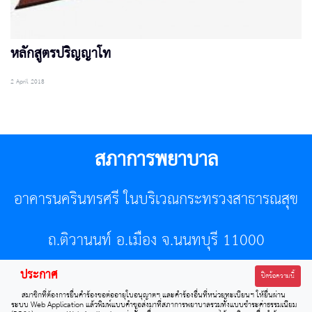
หลักสูตรปริญญาโท
2 April 2018
สภาการพยาบาล
อาคารนครินทรศรี ในบริเวณกระทรวงสาธารณสุข
ถ.ติวานนท์ อ.เมือง จ.นนทบุรี 11000
ประกาศ
โทรศัพท์ 02-596-7500 โทรสาร 0-2589-7121 E-mail :
ปิดข้อความนี้
สมาชิกที่ต้องการยื่นคำร้องขอต่ออายุใบอนุญาตฯ และคำร้องอื่นที่หน่วยทะเบียนฯ ให้ยื่นผ่าน
center@tnmc.or.th
ระบบ Web Application แล้วพิมพ์แบบคำขอส่งมาที่สภาการพยาบาลรวมทั้งแบบชำระค่าธรรมเนียม