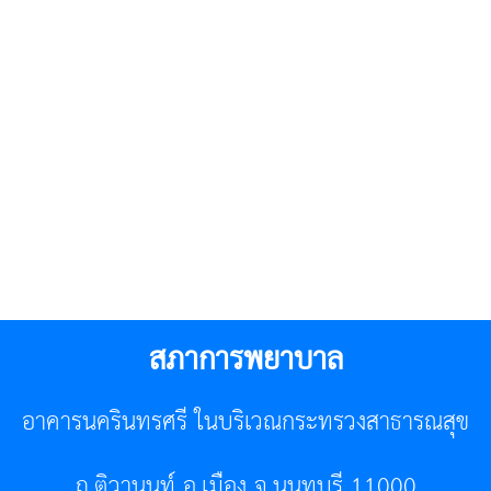
สภาการพยาบาล
อาคารนครินทรศรี ในบริเวณกระทรวงสาธารณสุข
ถ.ติวานนท์ อ.เมือง จ.นนทบุรี 11000