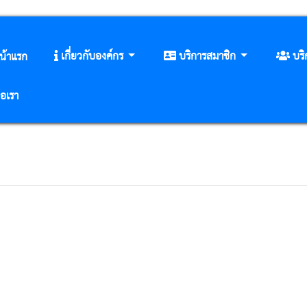
เกี่ยวกับองค์กร
บริการสมาชิก
บร
น้าแรก
่อเรา