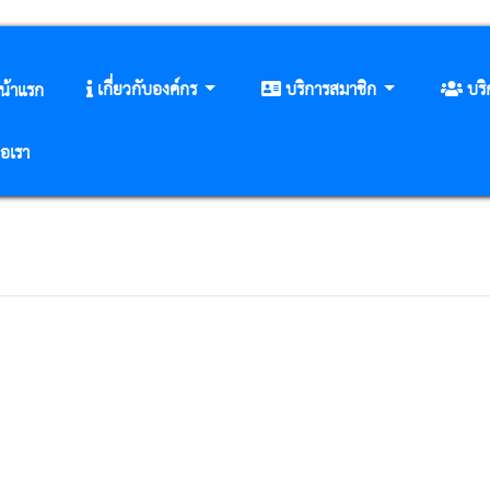
เกี่ยวกับองค์กร
บริการสมาชิก
บร
น้าแรก
่อเรา