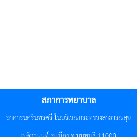
สภาการพยาบาล
อาคารนครินทรศรี ในบริเวณกระทรวงสาธารณสุข
ถ.ติวานนท์ อ.เมือง จ.นนทบุรี 11000