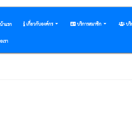
เกี่ยวกับองค์กร
บริการสมาชิก
บร
น้าแรก
่อเรา