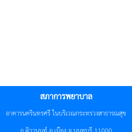
สภาการพยาบาล
อาคารนครินทรศรี ในบริเวณกระทรวงสาธารณสุข
ถ.ติวานนท์ อ.เมือง จ.นนทบุรี 11000