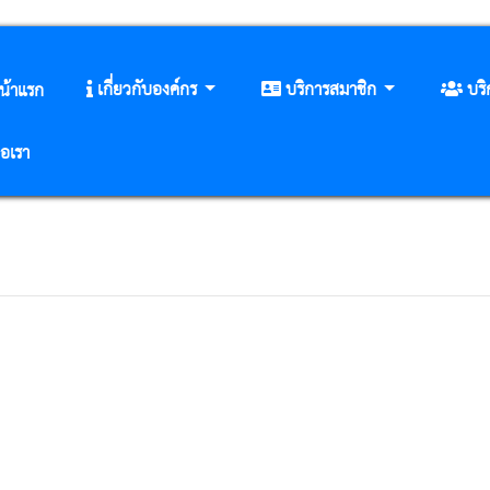
เกี่ยวกับองค์กร
บริการสมาชิก
บร
น้าแรก
่อเรา