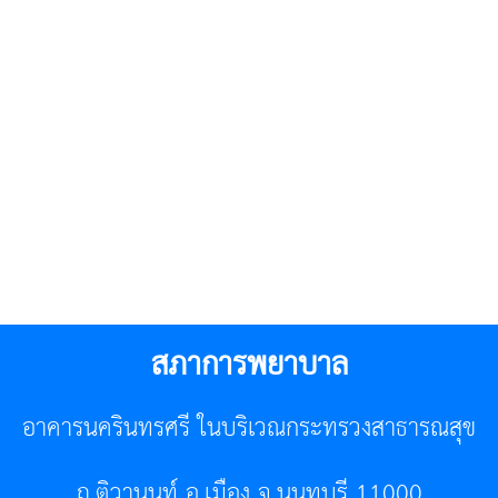
สภาการพยาบาล
อาคารนครินทรศรี ในบริเวณกระทรวงสาธารณสุข
ถ.ติวานนท์ อ.เมือง จ.นนทบุรี 11000