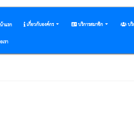
เกี่ยวกับองค์กร
บริการสมาชิก
บร
น้าแรก
่อเรา