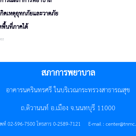
การณ์สภาการพยาบาล
เกิดเหตุอุทกภัยและวาตภัย
พื้นที่ภาคใต้
022
สภาการพยาบาล
อาคารนครินทรศรี ในบริเวณกระทรวงสาธารณสุข
ถ.ติวานนท์ อ.เมือง จ.นนทบุรี 11000
ัพท์ 02-596-7500 โทรสาร 0-2589-7121 E-mail :
center@tnmc.