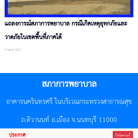
แถลงการณ์สภาการพยาบาล กรณีเกิดเหตุอุทกภัยและ
วาตภัยในเขตพื้นที่ภาคใต้
4 March 2022
สภาการพยาบาล
อาคารนครินทรศรี ในบริเวณกระทรวงสาธารณสุข
ถ.ติวานนท์ อ.เมือง จ.นนทบุรี 11000
ประกาศ
โทรศัพท์ 02-596-7500 โทรสาร 0-2589-7121 E-mail :
ปิดข้อความนี้