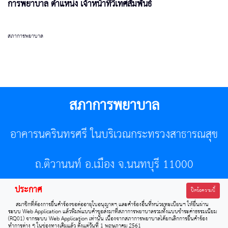
การพยาบาล ตำแหน่ง เจ้าหน้าที่วิเทศสัมพันธ์
สภาการพยาบาล
สภาการพยาบาล
อาคารนครินทรศรี ในบริเวณกระทรวงสาธารณสุข
ถ.ติวานนท์ อ.เมือง จ.นนทบุรี 11000
ประกาศ
โทรศัพท์ 02-596-7500 โทรสาร 0-2589-7121 E-mail :
ปิดข้อความนี้
สมาชิกที่ต้องการยื่นคำร้องขอต่ออายุใบอนุญาตฯ และคำร้องอื่นที่หน่วยทะเบียนฯ ให้ยื่นผ่าน
center@tnmc.or.th
ระบบ Web Application แล้วพิมพ์แบบคำขอส่งมาที่สภาการพยาบาลรวมทั้งแบบชำระค่าธรรมเนียม
(RQ01) จากระบบ Web Application เท่านั้น เนื่องจากสภาการพยาบาลได้ยกเลิกการยื่นคำร้อง
ทำการต่าง ๆ ในช่องทางเดิมแล้ว ตั้งแต่วันที่ 1 พฤษภาคม 2561