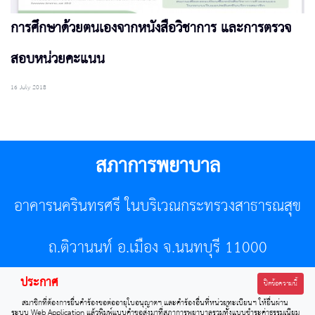
การศึกษาด้วยตนเองจากหนังสือวิชาการ และการตรวจ
สอบหน่วยคะแนน
16 July 2018
สภาการพยาบาล
อาคารนครินทรศรี ในบริเวณกระทรวงสาธารณสุข
ถ.ติวานนท์ อ.เมือง จ.นนทบุรี 11000
ประกาศ
โทรศัพท์ 02-596-7500 โทรสาร 0-2589-7121 E-mail :
ปิดข้อความนี้
สมาชิกที่ต้องการยื่นคำร้องขอต่ออายุใบอนุญาตฯ และคำร้องอื่นที่หน่วยทะเบียนฯ ให้ยื่นผ่าน
center@tnmc.or.th
ระบบ Web Application แล้วพิมพ์แบบคำขอส่งมาที่สภาการพยาบาลรวมทั้งแบบชำระค่าธรรมเนียม