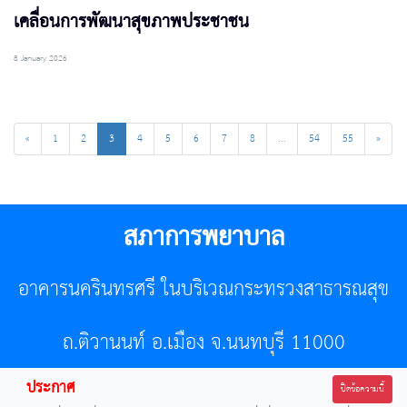
เคลื่อนการพัฒนาสุขภาพประชาชน
8 January 2026
«
1
2
3
4
5
6
7
8
...
54
55
»
สภาการพยาบาล
อาคารนครินทรศรี ในบริเวณกระทรวงสาธารณสุข
ถ.ติวานนท์ อ.เมือง จ.นนทบุรี 11000
ประกาศ
โทรศัพท์ 02-596-7500 โทรสาร 0-2589-7121 E-mail :
ปิดข้อความนี้