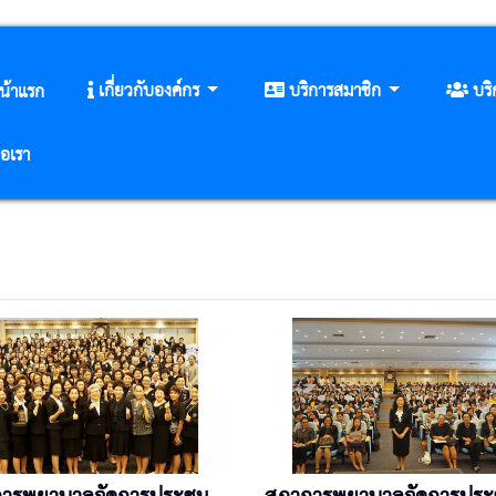
เกี่ยวกับองค์กร
บริการสมาชิก
บร
น้าแรก
่อเรา