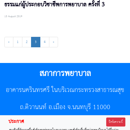
ธรรมแก่ผู้ประกอบวิชาชีพการพยาบาล ครั้งที่ 3
13 August 2019
«
1
2
3
4
»
สภาการพยาบาล
อาคารนครินทรศรี ในบริเวณกระทรวงสาธารณสุข
ถ.ติวานนท์ อ.เมือง จ.นนทบุรี 11000
ประกาศ
โทรศัพท์ 02-596-7500 โทรสาร 0-2589-7121 E-mail :
ปิดข้อความนี้