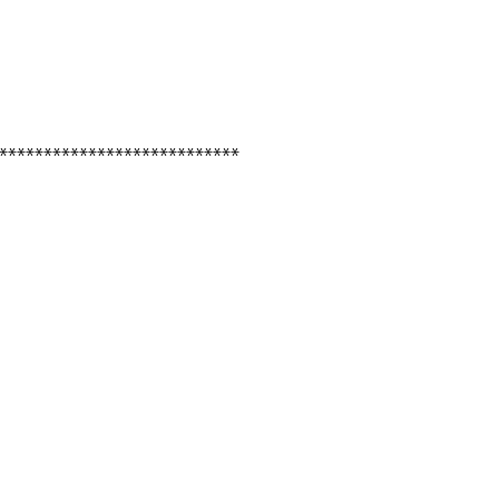
***************************