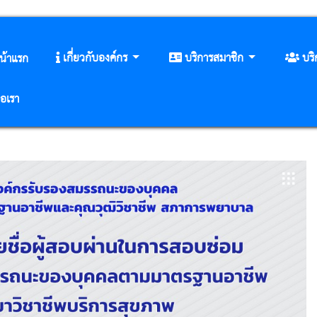
เกี่ยวกับองค์กร
บริการสมาชิก
บร
น้าแรก
่อเรา