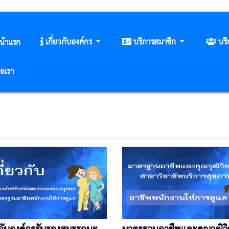
เกี่ยวกับองค์กร
บริการสมาชิก
บร
น้าแรก
่อเรา