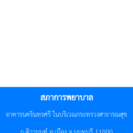
สภาการพยาบาล
อาคารนครินทรศรี ในบริเวณกระทรวงสาธารณสุข
ถ.ติวานนท์ อ.เมือง จ.นนทบุรี 11000