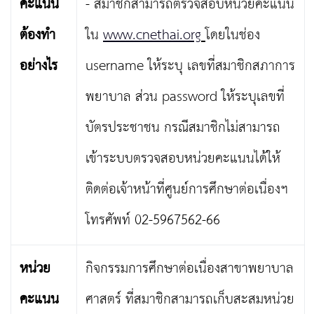
คะแนน
- สมาชิกสามารถตรวจสอบหน่วยคะแนน
ต้องทำ
ใน
www.cnethai.org
โดยในช่อง
อย่างไร
username ให้ระบุ เลขที่สมาชิกสภาการ
พยาบาล ส่วน password ให้ระบุเลขที่
บัตรประชาชน กรณีสมาชิกไม่สามารถ
เข้าระบบตรวจสอบหน่วยคะแนนได้ให้
ติดต่อเจ้าหน้าที่ศูนย์การศึกษาต่อเนื่องฯ
โทรศัพท์ 02-5967562-66
หน่วย
กิจกรรมการศึกษาต่อเนื่องสาขาพยาบาล
คะแนน
ศาสตร์ ที่สมาชิกสามารถเก็บสะสมหน่วย