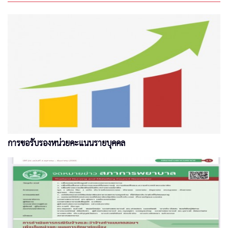
การขอรับรองหน่วยคะแนนรายบุคคล