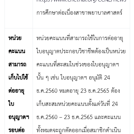
การศึกษาต่อเนื่องสาขาพยาบาลศาสตร์
หน่วย
หน่วยคะแนนที่สามารถใช้ในการต่ออายุ
คะแนน
ใบอนุญาตประกอบวิชาชีพต้องเป็นหน่วย
สามารถ
คะแนนที่สะสมในช่วงของใบอนุญาตฯ
เก็บไปใช้
นั้น ๆ เช่น ใบอนุญาตฯ อนุมัติ 24
ต่ออายุ
ธ.ค.2560 หมดอายุ 23 ธ.ค.2565 ต้อง
ใบ
เก็บสะสมหน่วยคะแนนตั้งแต่วันที่ 24
อนุญาตฯ
ธ.ค.2560 – 23 ธ.ค.2565 และคะแนน
รอบต่อ
ทั้งหมดจะถูกตัดออกเมื่อสมาชิกดำเนิน