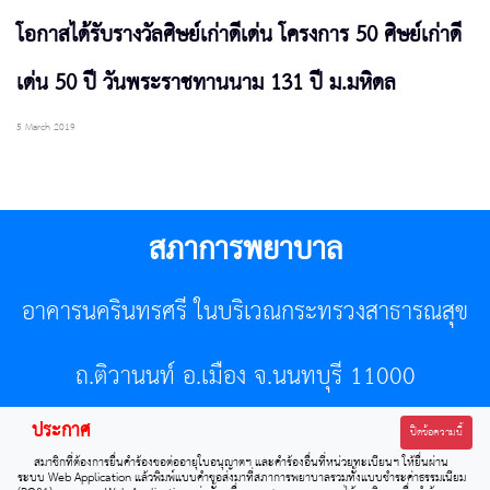
โอกาสได้รับรางวัลศิษย์เก่าดีเด่น โครงการ 50 ศิษย์เก่าดี
เด่น 50 ปี วันพระราชทานนาม 131 ปี ม.มหิดล
5 March 2019
สภาการพยาบาล
อาคารนครินทรศรี ในบริเวณกระทรวงสาธารณสุข
ถ.ติวานนท์ อ.เมือง จ.นนทบุรี 11000
ประกาศ
โทรศัพท์ 02-596-7500 โทรสาร 0-2589-7121 E-mail :
ปิดข้อความนี้
สมาชิกที่ต้องการยื่นคำร้องขอต่ออายุใบอนุญาตฯ และคำร้องอื่นที่หน่วยทะเบียนฯ ให้ยื่นผ่าน
center@tnmc.or.th
ระบบ Web Application แล้วพิมพ์แบบคำขอส่งมาที่สภาการพยาบาลรวมทั้งแบบชำระค่าธรรมเนียม