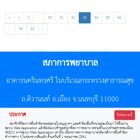
«
1
2
...
30
31
32
33
34
35
36
...
54
55
»
สภาการพยาบาล
อาคารนครินทรศรี ในบริเวณกระทรวงสาธารณสุข
ถ.ติวานนท์ อ.เมือง จ.นนทบุรี 11000
ประกาศ
โทรศัพท์ 02-596-7500 โทรสาร 0-2589-7121 E-mail :
ปิดข้อความนี้
สมาชิกที่ต้องการยื่นคำร้องขอต่ออายุใบอนุญาตฯ และคำร้องอื่นที่หน่วยทะเบียนฯ ให้ยื่นผ่าน
center@tnmc.or.th
ระบบ Web Application แล้วพิมพ์แบบคำขอส่งมาที่สภาการพยาบาลรวมทั้งแบบชำระค่าธรรมเนียม
(RQ01) จากระบบ Web Application เท่านั้น เนื่องจากสภาการพยาบาลได้ยกเลิกการยื่นคำร้อง
ทำการต่าง ๆ ในช่องทางเดิมแล้ว ตั้งแต่วันที่ 1 พฤษภาคม 2561