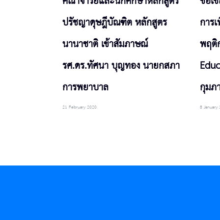
คณาจารย์และนักศึกษาหลักสูตร
ขอเชิ
ปรัชญาดุษฎีบัณฑิต หลักสูตร
การเพ
นานาชาติ เข้าสัมภาษณ์
พฤติ
รศ.ดร.ทัศนา บุญทอง นายกสภา
Educa
การพยาบาล
กุมภา
21 February 2020
8 January