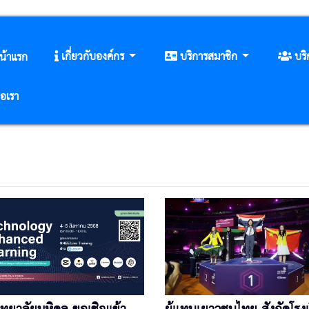
เกี่ยวกับองค์กร
บริการสมาชิก
บร
น้าแรก
่อเรา