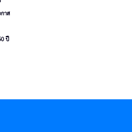
บ
อกาส
50 ปี