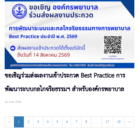
ขอเชิญร่วมส่งผลงานเข้าประกวด Best Practice การ
พัฒนาระบบกลไกจริยธรรมฯ สำหรับองค์กรพยาบาล
24 June 2026
«
1
2
3
4
5
6
7
8
...
17
18
»