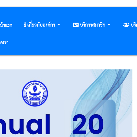
เกี่ยวกับองค์กร
บริการสมาชิก
บร
น้าแรก
่อเรา