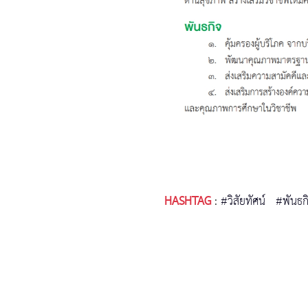
HASHTAG
:
#วิสัยทัศน์
#พันธก