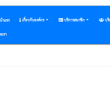
เกี่ยวกับองค์กร
บริการสมาชิก
บร
น้าแรก
่อเรา