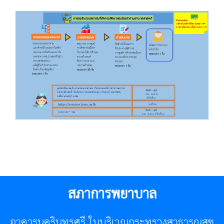
สภาการพยาบาล
อาคารนครินทรศรี ในบริเวณกระทรวงสาธารณสุข