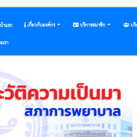
เกี่ยวกับองค์กร
บริการสมาชิก
บร
น้าแรก
่อเรา