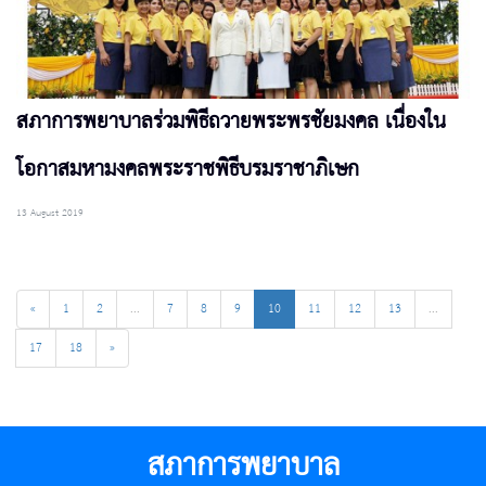
สภาการพยาบาลร่วมพิธีถวายพระพรชัยมงคล เนื่องใน
โอกาสมหามงคลพระราชพิธีบรมราชาภิเษก
13 August 2019
«
1
2
...
7
8
9
10
11
12
13
...
17
18
»
สภาการพยาบาล