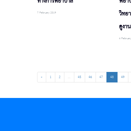
ทางการพยาบาล
พยาบา
วิทย
7 February 2019
ดูงาน
4 Februar
«
1
2
...
45
46
47
48
49