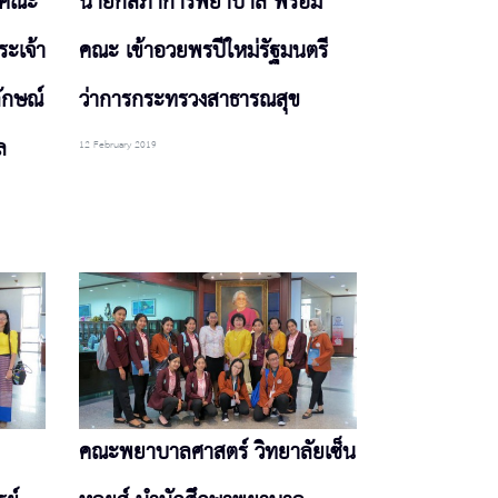
ะคณะ
นายกสภาการพยาบาล พร้อม
ะเจ้า
คณะ เข้าอวยพรปีใหม่รัฐมนตรี
ักษณ์
ว่าการกระทรวงสาธารณสุข
ล
12 February 2019
คณะพยาบาลศาสตร์ วิทยาลัยเซ็น