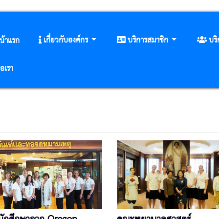
เกี่ยวกับองค์กร
บริการสมาชิก
บร
น้าแรก
่อเรา