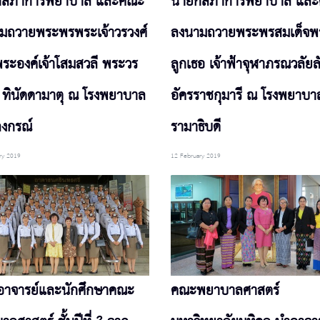
กสภาการพยาบาล และคณะ
นายกสภาการพยาบาล แล
มถวายพระพรพระเจ้าวรวงศ์
ลงนามถวายพระพรสมเด็จพร
พระองค์เจ้าโสมสวลี พระวร
ลูกเธอ เจ้าฟ้าจุฬาภรณวลัยล
 ทินัดดามาตุ ณ โรงพยาบาล
อัครราชกุมารี ณ โรงพยาบา
ลงกรณ์
รามาธิบดี
ry 2019
12 February 2019
าจารย์และนักศึกษาคณะ
คณะพยาบาลศาสตร์