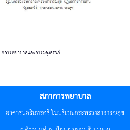
#การพยาบาลและการผดุงครรภ์
สภาการพยาบาล
อาคารนครินทรศรี ในบริเวณกระทรวงสาธารณสุข