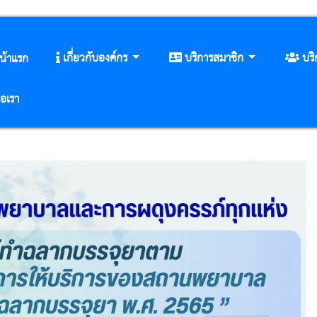
เกี่ยวกับองค์กร
บริการสมาชิก
บร
น้าแรก
่อเรา