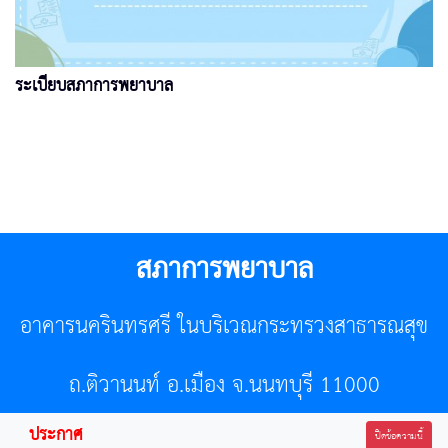
ระเบียบสภาการพยาบาล
สภาการพยาบาล
อาคารนครินทรศรี ในบริเวณกระทรวงสาธารณสุข
ถ.ติวานนท์ อ.เมือง จ.นนทบุรี 11000
ประกาศ
โทรศัพท์ 02-596-7500 โทรสาร 0-2589-7121 E-mail :
ปิดข้อความนี้