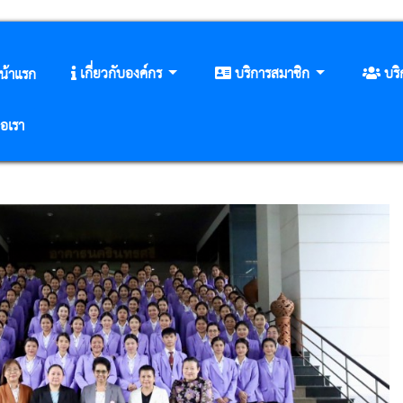
เกี่ยวกับองค์กร
บริการสมาชิก
บร
น้าแรก
่อเรา