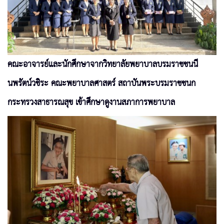
คณะอาจารย์และนักศึกษาจากวิทยาลัยพยาบาลบรมราชชนนี
นพรัตน์วชิระ คณะพยาบาลศาสตร์ สถาบันพระบรมราชชนก
กระทรวงสาธารณสุข เข้าศึกษาดูงานสภาการพยาบาล