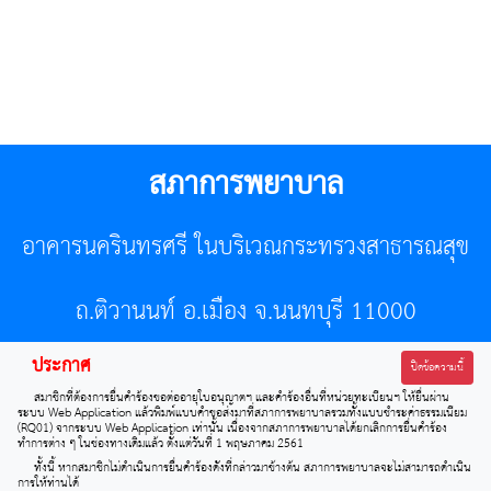
สภาการพยาบาล
อาคารนครินทรศรี ในบริเวณกระทรวงสาธารณสุข
ถ.ติวานนท์ อ.เมือง จ.นนทบุรี 11000
ประกาศ
โทรศัพท์ 02-596-7500 โทรสาร 0-2589-7121 E-mail :
ปิดข้อความนี้
สมาชิกที่ต้องการยื่นคำร้องขอต่ออายุใบอนุญาตฯ และคำร้องอื่นที่หน่วยทะเบียนฯ ให้ยื่นผ่าน
center@tnmc.or.th
ระบบ Web Application แล้วพิมพ์แบบคำขอส่งมาที่สภาการพยาบาลรวมทั้งแบบชำระค่าธรรมเนียม
(RQ01) จากระบบ Web Application เท่านั้น เนื่องจากสภาการพยาบาลได้ยกเลิกการยื่นคำร้อง
ทำการต่าง ๆ ในช่องทางเดิมแล้ว ตั้งแต่วันที่ 1 พฤษภาคม 2561
All right reserved by www.tnmc.or.th
ทั้งนี้ หากสมาชิกไม่ดำเนินการยื่นคำร้องดังที่กล่าวมาข้างต้น สภาการพยาบาลจะไม่สามารถดำเนิน
การให้ท่านได้