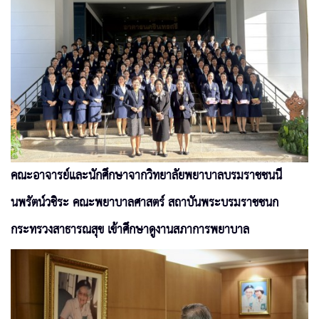
คณะอาจารย์และนักศึกษาจากวิทยาลัยพยาบาลบรมราชชนนี
นพรัตน์วชิระ คณะพยาบาลศาสตร์ สถาบันพระบรมราชชนก
กระทรวงสาธารณสุข เข้าศึกษาดูงานสภาการพยาบาล