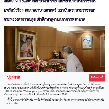
คณะอาจารย์และนักศึกษาจากวิทยาลัยพยาบาลบรมราชชนนี
นพรัตน์วชิระ คณะพยาบาลศาสตร์ สถาบันพระบรมราชชนก
กระทรวงสาธารณสุข เข้าศึกษาดูงานสภาการพยาบาล
ประกาศ
ปิดข้อความนี้
สมาชิกที่ต้องการยื่นคำร้องขอต่ออายุใบอนุญาตฯ และคำร้องอื่นที่หน่วยทะเบียนฯ ให้ยื่นผ่าน
สภาการพยาบาลร่วมน้อมรำลึกในพระมหากรุณาธิคุณสมเด็จพระ
ระบบ Web Application แล้วพิมพ์แบบคำขอส่งมาที่สภาการพยาบาลรวมทั้งแบบชำระค่าธรรมเนียม
(RQ01) จากระบบ Web Application เท่านั้น เนื่องจากสภาการพยาบาลได้ยกเลิกการยื่นคำร้อง
ทำการต่าง ๆ ในช่องทางเดิมแล้ว ตั้งแต่วันที่ 1 พฤษภาคม 2561
ศรีนครินทราบรมราชชนนี เนื่องในวันคล้ายวันเสด็จสวรรคต
ทั้งนี้ หากสมาชิกไม่ดำเนินการยื่นคำร้องดังที่กล่าวมาข้างต้น สภาการพยาบาลจะไม่สามารถดำเนิน
การให้ท่านได้