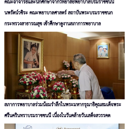
คณะอาจารย์และนักศึกษาจากวิทยาลัยพยาบาลบรมราชชนนี
นพรัตน์วชิระ คณะพยาบาลศาสตร์ สถาบันพระบรมราชชนก
กระทรวงสาธารณสุข เข้าศึกษาดูงานสภาการพยาบาล
สภาการพยาบาลร่วมน้อมรำลึกในพระมหากรุณาธิคุณสมเด็จพระ
ศรีนครินทราบรมราชชนนี เนื่องในวันคล้ายวันเสด็จสวรรคต