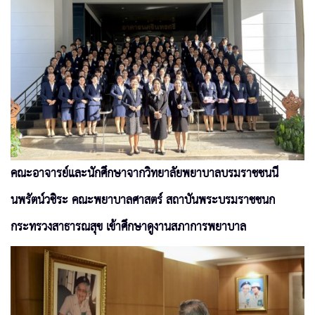
คณะอาจารย์และนักศึกษาจากวิทยาลัยพยาบาลบรมราชชนนี
นพรัตน์วชิระ คณะพยาบาลศาสตร์ สถาบันพระบรมราชชนก
กระทรวงสาธารณสุข เข้าศึกษาดูงานสภาการพยาบาล