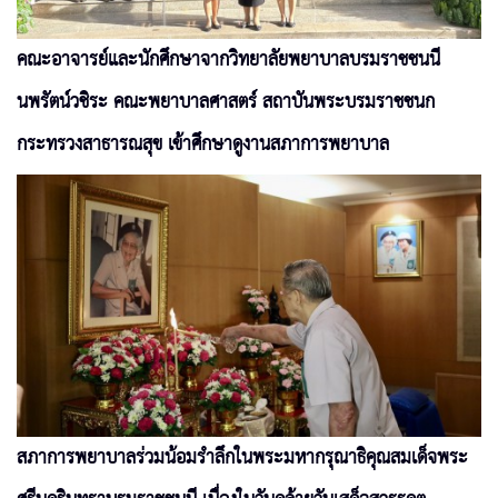
คณะอาจารย์และนักศึกษาจากวิทยาลัยพยาบาลบรมราชชนนี
นพรัตน์วชิระ คณะพยาบาลศาสตร์ สถาบันพระบรมราชชนก
กระทรวงสาธารณสุข เข้าศึกษาดูงานสภาการพยาบาล
สภาการพยาบาลร่วมน้อมรำลึกในพระมหากรุณาธิคุณสมเด็จพระ