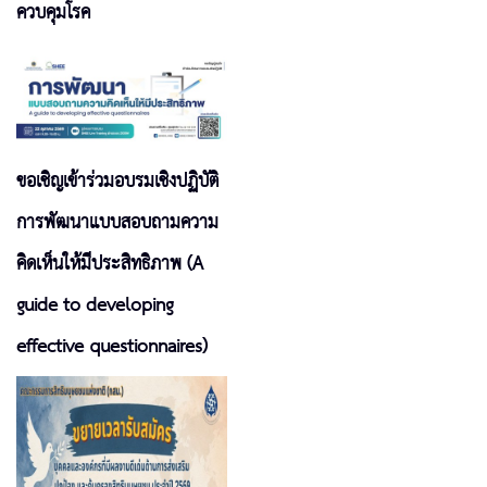
ควบคุมโรค
ขอเชิญเข้าร่วมอบรมเชิงปฏิบัติ
การพัฒนาแบบสอบถามความ
คิดเห็นให้มีประสิทธิภาพ (A
guide to developing
effective questionnaires)