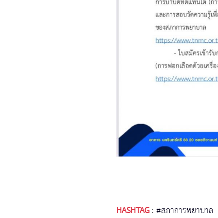
HASHTAG
:
#สภาการพยาบาล