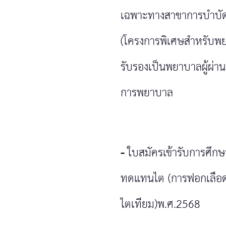
เฉพาะทางสาขาการบำบัด
(โครงการพิเศษสำหรับพย
รับรองเป็นพยาบาลผู้ผ
การพยาบาล
-
ใบสมัครเข้ารับการศึ
ทดแทนไต (การฟอกเลือดด
ไตเทียม)พ.ศ.2568