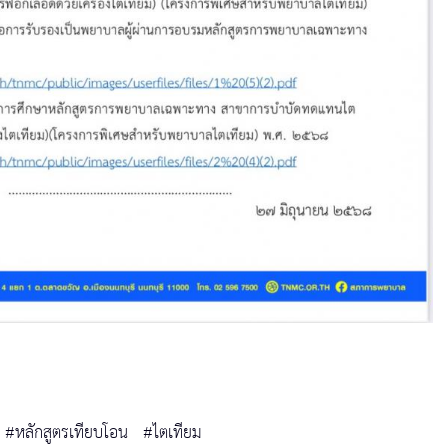
#หลักสูตรเทียบโอน
#ไตเทียม