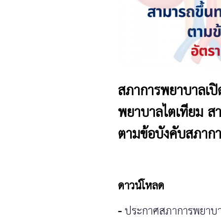
สภาการพยาบาลเปิด
พยาบาลไตเทียม สาม
ตามข้อบังคับสภา
ดาวน์โหลด
-
ประกาศสภาการพยาบาล 