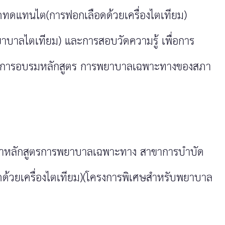
ทดแทนไต(การฟอกเลือดด้วยเครื่องไตเทียม)
าบาลไตเทียม) และการสอบวัดความรู้ เพื่อการ
่านการอบรมหลักสูตร การพยาบาลเฉพาะทางของสภา
กษาหลักสูตรการพยาบาลเฉพาะทาง สาขาการบำบัด
้วยเครื่องไตเทียม)(โครงการพิเศษสำหรับพยาบาล