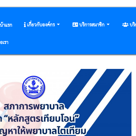
เกี่ยวกับองค์กร
บริการสมาชิก
บร
น้าแรก
่อเรา