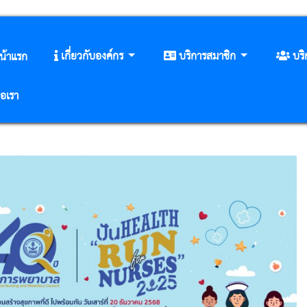
เกี่ยวกับองค์กร
บริการสมาชิก
บร
น้าแรก
่อเรา