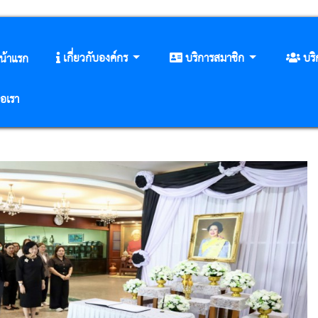
เกี่ยวกับองค์กร
บริการสมาชิก
บร
น้าแรก
่อเรา