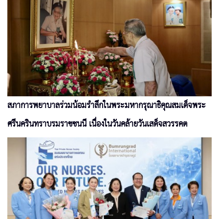
สภาการพยาบาลร่วมน้อมรำลึกในพระมหากรุณาธิคุณสมเด็จพระ
ศรีนครินทราบรมราชชนนี เนื่องในวันคล้ายวันเสด็จสวรรคต