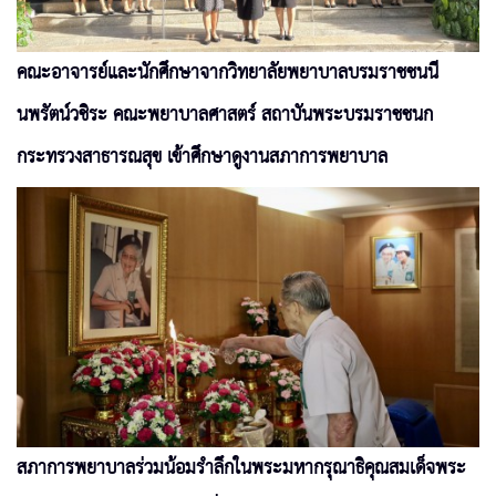
คณะอาจารย์และนักศึกษาจากวิทยาลัยพยาบาลบรมราชชนนี
นพรัตน์วชิระ คณะพยาบาลศาสตร์ สถาบันพระบรมราชชนก
กระทรวงสาธารณสุข เข้าศึกษาดูงานสภาการพยาบาล
สภาการพยาบาลร่วมน้อมรำลึกในพระมหากรุณาธิคุณสมเด็จพระ