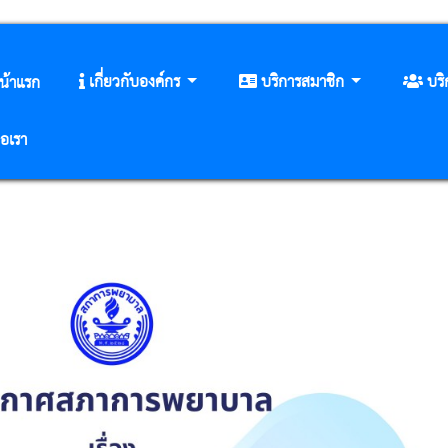
เกี่ยวกับองค์กร
บริการสมาชิก
บร
น้าแรก
่อเรา