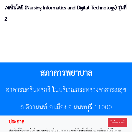
เทคโนโลยี (Nursing Informatics and Digital Technology) รุ่นที่
2
สภาการพยาบาล
อาคารนครินทรศรี ในบริเวณกระทรวงสาธารณสุข
ถ.ติวานนท์ อ.เมือง จ.นนทบุรี 11000
ประกาศ
โทรศัพท์ 02-596-7500 โทรสาร 0-2589-7121 E-mail :
ปิดข้อความนี้
สมาชิกที่ต้องการยื่นคำร้องขอต่ออายุใบอนุญาตฯ และคำร้องอื่นที่หน่วยทะเบียนฯ ให้ยื่นผ่าน