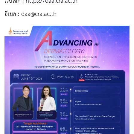
เว็บไซต์ :
https://daa.cra.ac.th
อีเมล :
daa@cra.ac.th