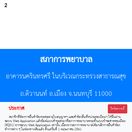
2
สภาการพยาบาล
อาคารนครินทรศรี ในบริเวณกระทรวงสาธารณสุข
ถ.ติวานนท์ อ.เมือง จ.นนทบุรี 11000
ประกาศ
โทรศัพท์ 02-596-7500 โทรสาร 0-2589-7121 E-mail :
ปิดข้อความนี้
สมาชิกที่ต้องการยื่นคำร้องขอต่ออายุใบอนุญาตฯ และคำร้องอื่นที่หน่วยทะเบียนฯ ให้ยื่นผ่าน
center@tnmc.or.th
ระบบ Web Application แล้วพิมพ์แบบคำขอส่งมาที่สภาการพยาบาลรวมทั้งแบบชำระค่าธรรมเนียม
(RQ01) จากระบบ Web Application เท่านั้น เนื่องจากสภาการพยาบาลได้ยกเลิกการยื่นคำร้อง
ทำการต่าง ๆ ในช่องทางเดิมแล้ว ตั้งแต่วันที่ 1 พฤษภาคม 2561