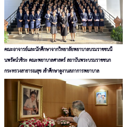
คณะอาจารย์และนักศึกษาจากวิทยาลัยพยาบาลบรมราชชนนี
นพรัตน์วชิระ คณะพยาบาลศาสตร์ สถาบันพระบรมราชชนก
กระทรวงสาธารณสุข เข้าศึกษาดูงานสภาการพยาบาล