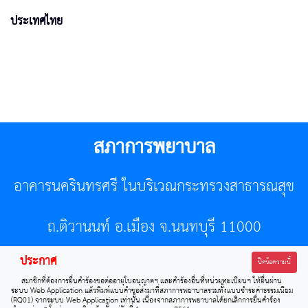
ประเทศไทย
สภาการพยาบาล
อาคารนครินทรศรี ในบริเวณกระทรวงสาธารณสุข
ถ.ติวานนท์ อ.เมือง จ.นนทบุรี 11000
ประกาศ
โทรศัพท์ 02-596-7500 โทรสาร 0-2589-7121 E-mail :
ปิดข้อความนี้
สมาชิกที่ต้องการยื่นคำร้องขอต่ออายุใบอนุญาตฯ และคำร้องอื่นที่หน่วยทะเบียนฯ ให้ยื่นผ่าน
center@tnmc.or.th
ระบบ Web Application แล้วพิมพ์แบบคำขอส่งมาที่สภาการพยาบาลรวมทั้งแบบชำระค่าธรรมเนียม
(RQ01) จากระบบ Web Application เท่านั้น เนื่องจากสภาการพยาบาลได้ยกเลิกการยื่นคำร้อง