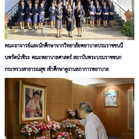
คณะอาจารย์และนักศึกษาจากวิทยาลัยพยาบาลบรมราชชนนี
นพรัตน์วชิระ คณะพยาบาลศาสตร์ สถาบันพระบรมราชชนก
กระทรวงสาธารณสุข เข้าศึกษาดูงานสภาการพยาบาล