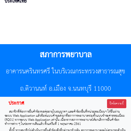
ประเทศไทย
สภาการพยาบาล
อาคารนครินทรศรี ในบริเวณกระทรวงสาธารณสุข
ถ.ติวานนท์ อ.เมือง จ.นนทบุรี 11000
ประกาศ
โทรศัพท์ 02-596-7500 โทรสาร 0-2589-7121 E-mail :
ปิดข้อความนี้
สมาชิกที่ต้องการยื่นคำร้องขอต่ออายุใบอนุญาตฯ และคำร้องอื่นที่หน่วยทะเบียนฯ ให้ยื่นผ่าน
center@tnmc.or.th
ระบบ Web Application แล้วพิมพ์แบบคำขอส่งมาที่สภาการพยาบาลรวมทั้งแบบชำระค่าธรรมเนียม
(RQ01) จากระบบ Web Application เท่านั้น เนื่องจากสภาการพยาบาลได้ยกเลิกการยื่นคำร้อง
ทำการต่าง ๆ ในช่องทางเดิมแล้ว ตั้งแต่วันที่ 1 พฤษภาคม 2561
All right reserved by www.tnmc.or.th
ทั้งนี้ หากสมาชิกไม่ดำเนินการยื่นคำร้องดังที่กล่าวมาข้างต้น สภาการพยาบาลจะไม่สามารถดำเนิน