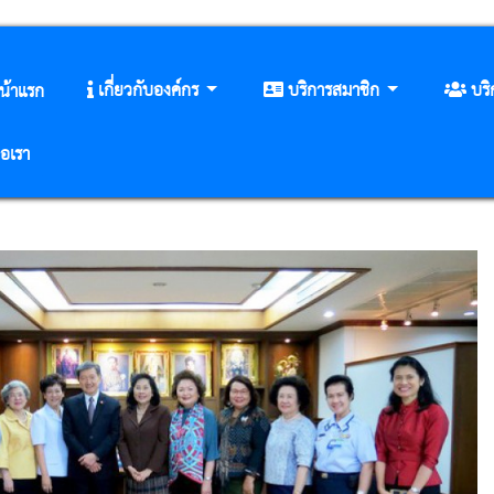
เกี่ยวกับองค์กร
บริการสมาชิก
บร
น้าแรก
่อเรา