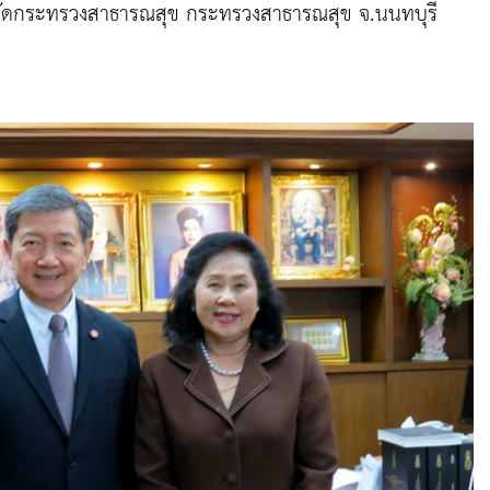
ัดกระทรวงสาธารณสุข กระทรวงสาธารณสุข จ.นนทบุรี