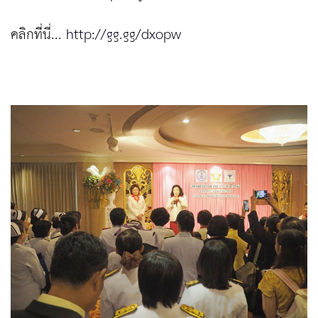
คลิกที่นี่...
http://gg.gg/dxopw